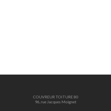
COUVREUR TOITURE 80
96, rue Jacques Moignet