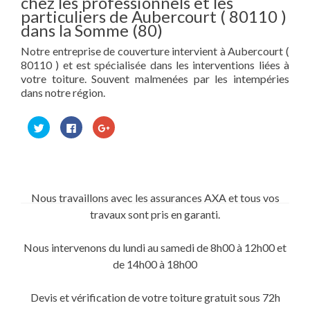
chez les professionnels et les
particuliers de Aubercourt ( 80110 )
dans la Somme (80)
Notre entreprise de couverture intervient à Aubercourt (
80110 ) et est spécialisée dans les interventions liées à
votre toiture. Souvent malmenées par les intempéries
dans notre région.
Cliquez
Cliquez
Cliquez
pour
pour
pour
partager
partager
partager
sur
sur
sur
Twitter(ouvre
Facebook(ouvre
Google+
dans
dans
(ouvre
une
une
dans
nouvelle
nouvelle
une
fenêtre)
fenêtre)
nouvelle
Nous travaillons avec les assurances AXA et tous vos
fenêtre)
travaux sont pris en garanti.
Nous intervenons du lundi au samedi de 8h00 à 12h00 et
de 14h00 à 18h00
Devis et vérification de votre toiture gratuit sous 72h