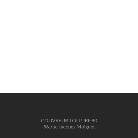
COUVREUR TOITURE 80
96, rue Jacques Moignet