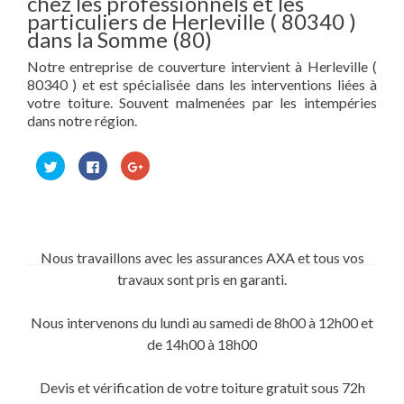
chez les professionnels et les
particuliers de Herleville ( 80340 )
dans la Somme (80)
Notre entreprise de couverture intervient à Herleville (
80340 ) et est spécialisée dans les interventions liées à
votre toiture. Souvent malmenées par les intempéries
dans notre région.
Cliquez
Cliquez
Cliquez
pour
pour
pour
partager
partager
partager
sur
sur
sur
Twitter(ouvre
Facebook(ouvre
Google+
dans
dans
(ouvre
une
une
dans
nouvelle
nouvelle
une
fenêtre)
fenêtre)
nouvelle
Nous travaillons avec les assurances AXA et tous vos
fenêtre)
travaux sont pris en garanti.
Nous intervenons du lundi au samedi de 8h00 à 12h00 et
de 14h00 à 18h00
Devis et vérification de votre toiture gratuit sous 72h