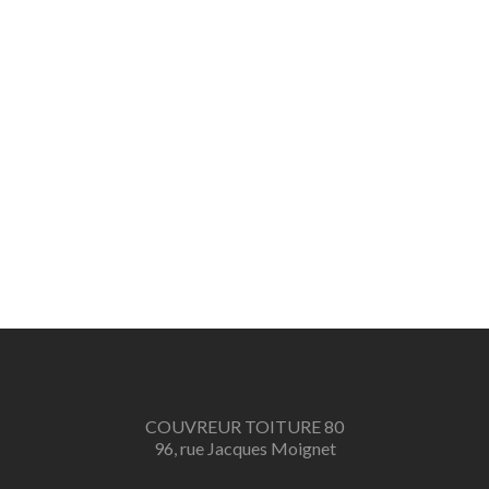
COUVREUR TOITURE 80
96, rue Jacques Moignet