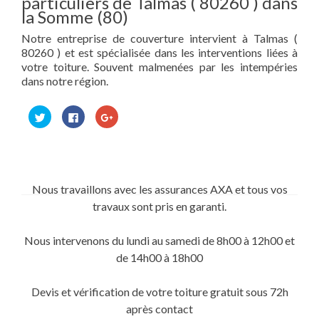
particuliers de Talmas ( 80260 ) dans
la Somme (80)
Notre entreprise de couverture intervient à Talmas (
80260 ) et est spécialisée dans les interventions liées à
votre toiture. Souvent malmenées par les intempéries
dans notre région.
Cliquez
Cliquez
Cliquez
pour
pour
pour
partager
partager
partager
sur
sur
sur
Twitter(ouvre
Facebook(ouvre
Google+
dans
dans
(ouvre
une
une
dans
nouvelle
nouvelle
une
fenêtre)
fenêtre)
nouvelle
Nous travaillons avec les assurances AXA et tous vos
fenêtre)
travaux sont pris en garanti.
Nous intervenons du lundi au samedi de 8h00 à 12h00 et
de 14h00 à 18h00
Devis et vérification de votre toiture gratuit sous 72h
après contact