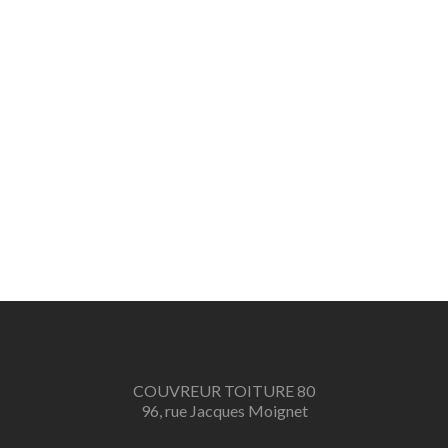
COUVREUR TOITURE 80
96, rue Jacques Moignet