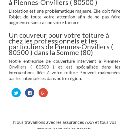
à Piennes-Onvillers ( 80500 )
L’isolation est une problèmatique majeure. Elle doit faire
l’objet de toute votre attention afin de ne pas faire
augmenter sans raison votre facture
Un couvreur pour votre toiture à
chez les professionnels et les
particuliers de Piennes-Onvillers (
80500 ) dans la Somme (80)
Notre entreprise de couverture intervient à Piennes-
Onvillers ( 80500 ) et est spécialisée dans les
interventions liées à votre toiture. Souvent malmenées
par les intempéries dans notre région.
Cliquez
Cliquez
Cliquez
pour
pour
pour
partager
partager
partager
sur
sur
sur
Twitter(ouvre
Facebook(ouvre
Google+
dans
dans
(ouvre
une
une
dans
nouvelle
nouvelle
une
fenêtre)
fenêtre)
nouvelle
Nous travaillons avec les assurances AXA et tous vos
fenêtre)
travaux sont pris en garanti.