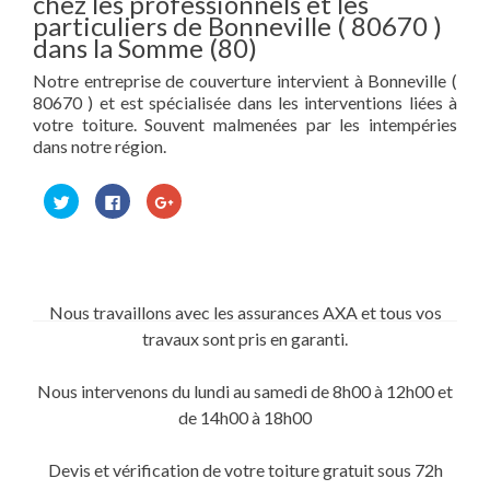
chez les professionnels et les
particuliers de Bonneville ( 80670 )
dans la Somme (80)
Notre entreprise de couverture intervient à Bonneville (
80670 ) et est spécialisée dans les interventions liées à
votre toiture. Souvent malmenées par les intempéries
dans notre région.
Cliquez
Cliquez
Cliquez
pour
pour
pour
partager
partager
partager
sur
sur
sur
Twitter(ouvre
Facebook(ouvre
Google+
dans
dans
(ouvre
une
une
dans
nouvelle
nouvelle
une
fenêtre)
fenêtre)
nouvelle
Nous travaillons avec les assurances AXA et tous vos
fenêtre)
travaux sont pris en garanti.
Nous intervenons du lundi au samedi de 8h00 à 12h00 et
de 14h00 à 18h00
Devis et vérification de votre toiture gratuit sous 72h