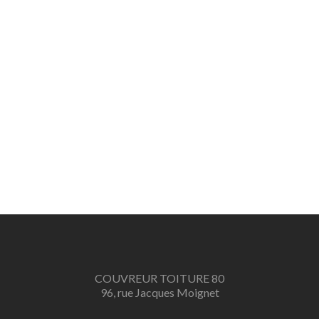
COUVREUR TOITURE 80
96, rue Jacques Moignet