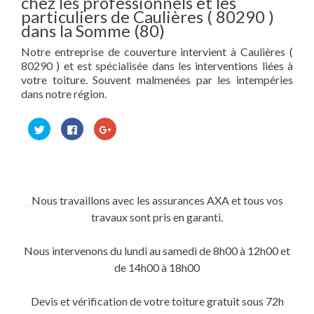
chez les professionnels et les
particuliers de Caulières ( 80290 )
dans la Somme (80)
Notre entreprise de couverture intervient à Caulières (
80290 ) et est spécialisée dans les interventions liées à
votre toiture. Souvent malmenées par les intempéries
dans notre région.
Cliquez
Cliquez
Cliquez
pour
pour
pour
partager
partager
partager
sur
sur
sur
Twitter(ouvre
Facebook(ouvre
Google+
dans
dans
(ouvre
une
une
dans
nouvelle
nouvelle
une
fenêtre)
fenêtre)
nouvelle
Nous travaillons avec les assurances AXA et tous vos
fenêtre)
travaux sont pris en garanti.
Nous intervenons du lundi au samedi de 8h00 à 12h00 et
de 14h00 à 18h00
Devis et vérification de votre toiture gratuit sous 72h