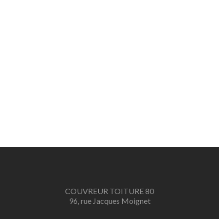
COUVREUR TOITURE 80
96, rue Jacques Moignet