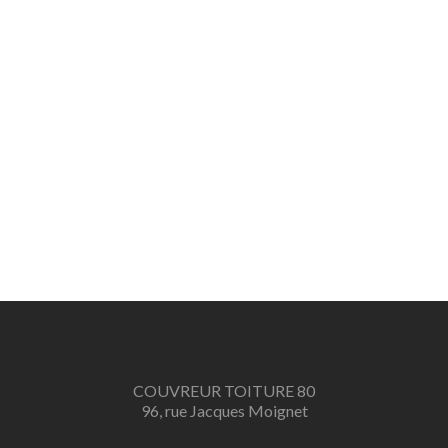
COUVREUR TOITURE 80
96, rue Jacques Moignet