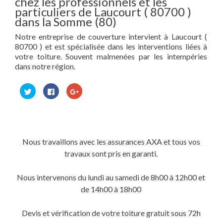
chez les professionnels et les
particuliers de Laucourt ( 80700 )
dans la Somme (80)
Notre entreprise de couverture intervient à Laucourt (
80700 ) et est spécialisée dans les interventions liées à
votre toiture. Souvent malmenées par les intempéries
dans notre région.
Cliquez
Cliquez
Cliquez
pour
pour
pour
partager
partager
partager
sur
sur
sur
Twitter(ouvre
Facebook(ouvre
Google+
dans
dans
(ouvre
une
une
dans
nouvelle
nouvelle
une
fenêtre)
fenêtre)
nouvelle
Nous travaillons avec les assurances AXA et tous vos
fenêtre)
travaux sont pris en garanti.
Nous intervenons du lundi au samedi de 8h00 à 12h00 et
de 14h00 à 18h00
Devis et vérification de votre toiture gratuit sous 72h