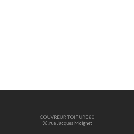
COUVREUR TOITURE 80
96, rue Jacques Moignet