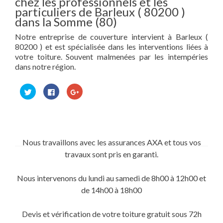
chez les professionnels et les
particuliers de Barleux ( 80200 )
dans la Somme (80)
Notre entreprise de couverture intervient à Barleux (
80200 ) et est spécialisée dans les interventions liées à
votre toiture. Souvent malmenées par les intempéries
dans notre région.
Cliquez
Cliquez
Cliquez
pour
pour
pour
partager
partager
partager
sur
sur
sur
Twitter(ouvre
Facebook(ouvre
Google+
dans
dans
(ouvre
une
une
dans
nouvelle
nouvelle
une
fenêtre)
fenêtre)
nouvelle
Nous travaillons avec les assurances AXA et tous vos
fenêtre)
travaux sont pris en garanti.
Nous intervenons du lundi au samedi de 8h00 à 12h00 et
de 14h00 à 18h00
Devis et vérification de votre toiture gratuit sous 72h