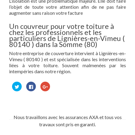
L’isolation est une problèmatique majeure. Elle doit faire
l’objet de toute votre attention afin de ne pas faire
augmenter sans raison votre facture
Un couvreur pour votre toiture à
chez les professionnels et les
particuliers de Lignières-en-Vimeu (
80140 ) dans la Somme (80)
Notre entreprise de couverture intervient à Lignières-en-
Vimeu ( 80140 ) et est spécialisée dans les interventions
liées à votre toiture. Souvent malmenées par les
intempéries dans notre région.
Cliquez
Cliquez
Cliquez
pour
pour
pour
partager
partager
partager
sur
sur
sur
Twitter(ouvre
Facebook(ouvre
Google+
dans
dans
(ouvre
une
une
dans
nouvelle
nouvelle
une
fenêtre)
fenêtre)
nouvelle
Nous travaillons avec les assurances AXA et tous vos
fenêtre)
travaux sont pris en garanti.