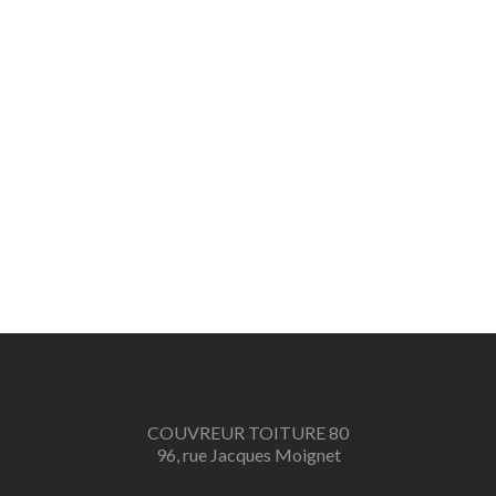
COUVREUR TOITURE 80
96, rue Jacques Moignet