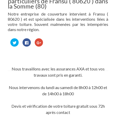
particuliers de Fransu ( 80620 ) dans
la Somme (80)
Notre entreprise de couverture intervient à Fransu (
80620 ) et est spécialisée dans les interventions liées à
votre toiture. Souvent malmenées par les intempéries
dans notre région.
Cliquez
Cliquez
Cliquez
pour
pour
pour
partager
partager
partager
sur
sur
sur
Twitter(ouvre
Facebook(ouvre
Google+
dans
dans
(ouvre
une
une
dans
nouvelle
nouvelle
une
fenêtre)
fenêtre)
nouvelle
Nous travaillons avec les assurances AXA et tous vos
fenêtre)
travaux sont pris en garanti.
Nous intervenons du lundi au samedi de 8h00 à 12h00 et
de 14h00 à 18h00
Devis et vérification de votre toiture gratuit sous 72h
après contact