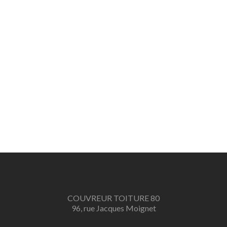
COUVREUR TOITURE 80
96, rue Jacques Moignet