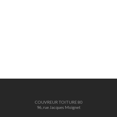
COUVREUR TOITURE 80
96, rue Jacques Moignet