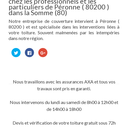
chez les professionnels et les
particuliers de Péronne ( 80200 )
dans la Somme (80)
Notre entreprise de couverture intervient à Péronne (
80200 ) et est spécialisée dans les interventions liées à
votre toiture. Souvent malmenées par les intempéries
dans notre région.
Cliquez
Cliquez
Cliquez
pour
pour
pour
partager
partager
partager
sur
sur
sur
Twitter(ouvre
Facebook(ouvre
Google+
dans
dans
(ouvre
une
une
dans
nouvelle
nouvelle
une
fenêtre)
fenêtre)
nouvelle
Nous travaillons avec les assurances AXA et tous vos
fenêtre)
travaux sont pris en garanti.
Nous intervenons du lundi au samedi de 8h00 à 12h00 et
de 14h00 à 18h00
Devis et vérification de votre toiture gratuit sous 72h