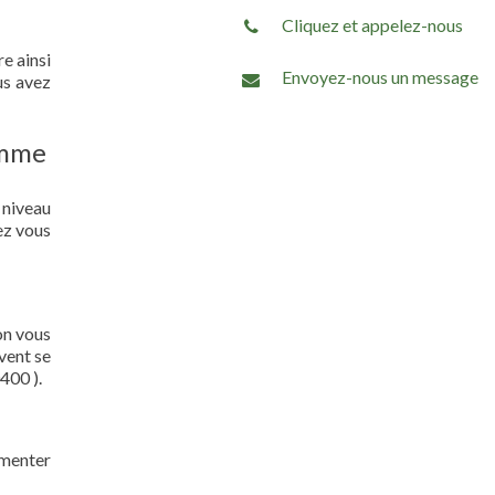
Cliquez et appelez-nous
re ainsi
Envoyez-nous un message
us avez
omme
 niveau
ez vous
on vous
vent se
400 ).
gmenter