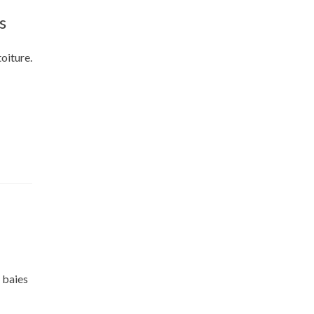
s
oiture.
 baies