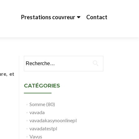
Aller au contenu principal
Prestations couvreur
Contact
Rechercher :
ure, et
CATÉGORIES
Somme (80)
vavada
vavadakasynoonlinepl
vavadatestpl
Vavus