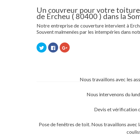
Un couvreur pour votre toiture 
de Ercheu ( 80400 ) dans la So
Notre entreprise de couverture intervient à Ercheu
Souvent malmenées par les intempéries dans notr
Cliquez
Cliquez
Cliquez
pour
pour
pour
partager
partager
partager
sur
sur
sur
Twitter(ouvre
Facebook(ouvre
Google+
dans
dans
(ouvre
une
une
dans
nouvelle
nouvelle
une
fenêtre)
fenêtre)
nouvelle
Nous travaillons avec les as
fenêtre)
Nous intervenons du lund
Devis et vérification 
Pose de fenêtres de toit. Nous travaillons ave
coulis