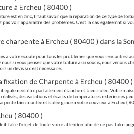
ture à Ercheu ( 80400 )
ture est en zinc, Il faut savoir que la réparation de ce type de toitu
z pas voir apparaitre des problèmes. C’est la cas égaleemnt si vo
re charpente à Ercheu ( 80400 ) dans la S
es à votre écoute pour tous les problèmes que vous rencontrez au
z nous si vous pensez que votre toiture a un soucis, nous venons ch
ors un devis si c’est nécessaire.
la fixation de Charpente à Ercheu ( 80400 )
doit également être parfaitement étanche et bien isolée. Votre mais
s réalisés, des variations et écarts de températures extérieures peu
arpente bien montée et isolée grace à votre couvreur à Ercheu ( 80
cheu ( 80400 )
doit faire l’objet de toute votre attention afin de ne pas faire au