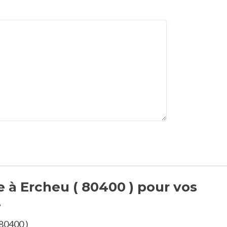
e à Ercheu ( 80400 ) pour vos
e
 80400 )