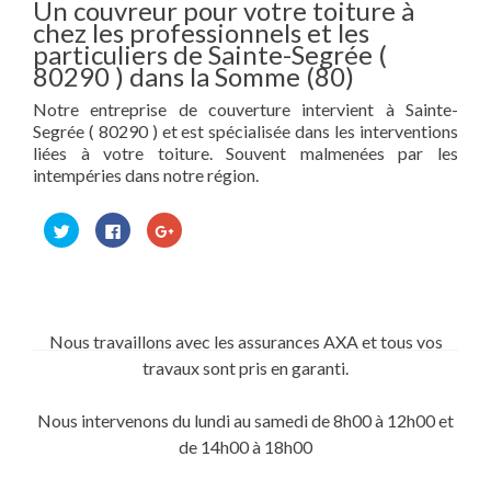
Un couvreur pour votre toiture à
chez les professionnels et les
particuliers de Sainte-Segrée (
80290 ) dans la Somme (80)
Notre entreprise de couverture intervient à Sainte-
Segrée ( 80290 ) et est spécialisée dans les interventions
liées à votre toiture. Souvent malmenées par les
intempéries dans notre région.
Cliquez
Cliquez
Cliquez
pour
pour
pour
partager
partager
partager
sur
sur
sur
Twitter(ouvre
Facebook(ouvre
Google+
dans
dans
(ouvre
une
une
dans
nouvelle
nouvelle
une
fenêtre)
fenêtre)
nouvelle
Nous travaillons avec les assurances AXA et tous vos
fenêtre)
travaux sont pris en garanti.
Nous intervenons du lundi au samedi de 8h00 à 12h00 et
de 14h00 à 18h00