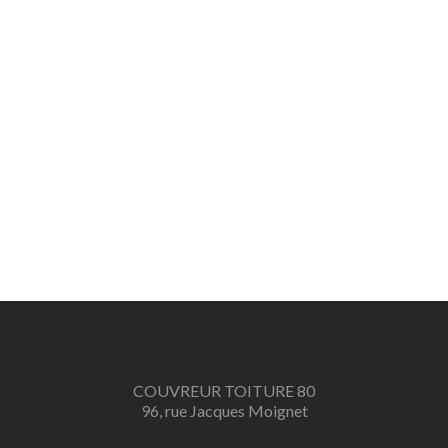
COUVREUR TOITURE 80
96, rue Jacques Moignet