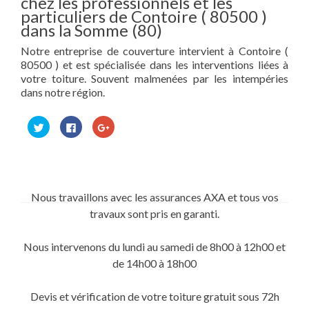
chez les professionnels et les
particuliers de Contoire ( 80500 )
dans la Somme (80)
Notre entreprise de couverture intervient à Contoire (
80500 ) et est spécialisée dans les interventions liées à
votre toiture. Souvent malmenées par les intempéries
dans notre région.
Cliquez
Cliquez
Cliquez
pour
pour
pour
partager
partager
partager
sur
sur
sur
Twitter(ouvre
Facebook(ouvre
Google+
dans
dans
(ouvre
une
une
dans
nouvelle
nouvelle
une
fenêtre)
fenêtre)
nouvelle
Nous travaillons avec les assurances AXA et tous vos
fenêtre)
travaux sont pris en garanti.
Nous intervenons du lundi au samedi de 8h00 à 12h00 et
de 14h00 à 18h00
Devis et vérification de votre toiture gratuit sous 72h