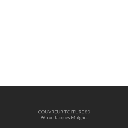
COUVREUR TOITURE 80
96, rue Jacques Moignet