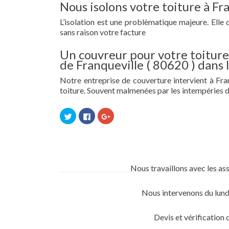
Nous isolons votre toiture à Fr
L’isolation est une problèmatique majeure. Elle 
sans raison votre facture
Un couvreur pour votre toiture 
de Franqueville ( 80620 ) dans
Notre entreprise de couverture intervient à Fran
toiture. Souvent malmenées par les intempéries d
Cliquez
Cliquez
Cliquez
pour
pour
pour
partager
partager
partager
sur
sur
sur
Twitter(ouvre
Facebook(ouvre
Google+
dans
dans
(ouvre
une
une
dans
nouvelle
nouvelle
une
fenêtre)
fenêtre)
nouvelle
Nous travaillons avec les as
fenêtre)
Nous intervenons du lund
Devis et vérification 