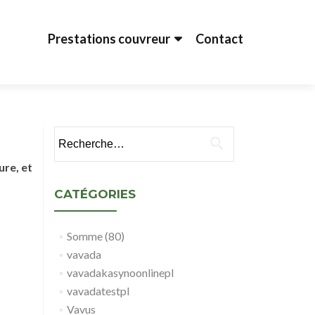
Aller au contenu principal
Prestations couvreur
Contact
Rechercher :
ure, et
CATÉGORIES
Somme (80)
vavada
vavadakasynoonlinepl
vavadatestpl
Vavus