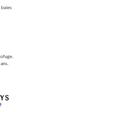
 baies
rofuge.
 ans.