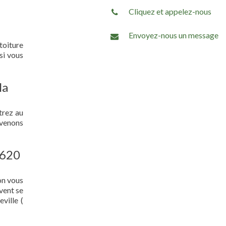
Cliquez et appelez-nous
Envoyez-nous un message
 toiture
si vous
la
trez au
 venons
0620
on vous
vent se
ville (