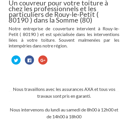
Un couvreur pour votre toiture à
chez les professionnels et les
particuliers de Rouy-le-Petit (
80190 ) dans la Somme (80)
Notre entreprise de couverture intervient à Rouy-le-
Petit ( 80190 ) et est spécialisée dans les interventions
liées à votre toiture. Souvent malmenées par les
intempéries dans notre région.
Cliquez
Cliquez
Cliquez
pour
pour
pour
partager
partager
partager
sur
sur
sur
Twitter(ouvre
Facebook(ouvre
Google+
dans
dans
(ouvre
une
une
dans
nouvelle
nouvelle
une
fenêtre)
fenêtre)
nouvelle
Nous travaillons avec les assurances AXA et tous vos
fenêtre)
travaux sont pris en garanti.
Nous intervenons du lundi au samedi de 8h00 à 12h00 et
de 14h00 à 18h00