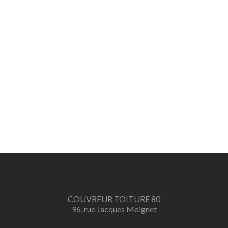
COUVREUR TOITURE 80
96, rue Jacques Moignet