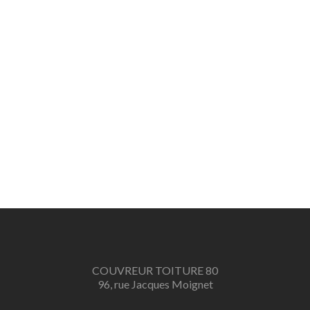
COUVREUR TOITURE 80
96, rue Jacques Moignet