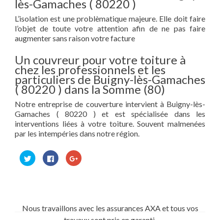
lès-Gamaches ( 80220 )
L’isolation est une problèmatique majeure. Elle doit faire
l’objet de toute votre attention afin de ne pas faire
augmenter sans raison votre facture
Un couvreur pour votre toiture à
chez les professionnels et les
particuliers de Buigny-lès-Gamaches
( 80220 ) dans la Somme (80)
Notre entreprise de couverture intervient à Buigny-lès-
Gamaches ( 80220 ) et est spécialisée dans les
interventions liées à votre toiture. Souvent malmenées
par les intempéries dans notre région.
Cliquez
Cliquez
Cliquez
pour
pour
pour
partager
partager
partager
sur
sur
sur
Twitter(ouvre
Facebook(ouvre
Google+
dans
dans
(ouvre
une
une
dans
nouvelle
nouvelle
une
fenêtre)
fenêtre)
nouvelle
Nous travaillons avec les assurances AXA et tous vos
fenêtre)
travaux sont pris en garanti.