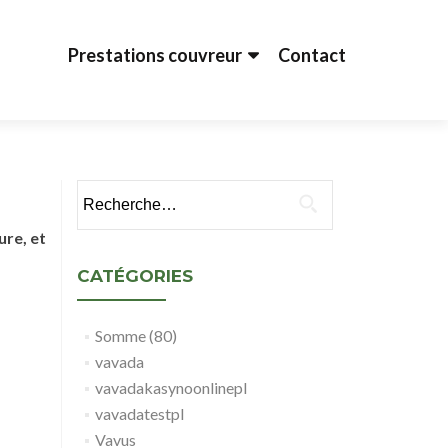
Aller au contenu principal
Prestations couvreur
Contact
Rechercher :
ure, et
CATÉGORIES
Somme (80)
vavada
vavadakasynoonlinepl
vavadatestpl
Vavus