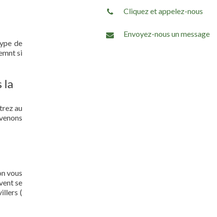
Cliquez et appelez-nous
Envoyez-nous un message
type de
emnt si
 la
trez au
 venons
on vous
vent se
llers (