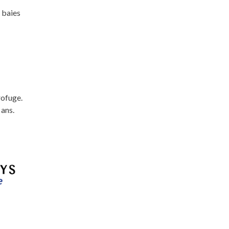
 baies
rofuge.
 ans.