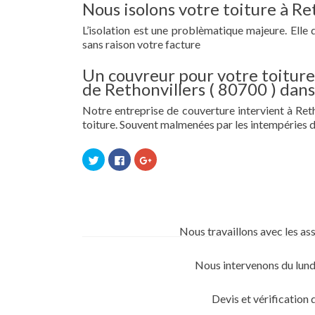
Nous isolons votre toiture à Re
L’isolation est une problèmatique majeure. Elle 
sans raison votre facture
Un couvreur pour votre toiture 
de Rethonvillers ( 80700 ) dan
Notre entreprise de couverture intervient à Retho
toiture. Souvent malmenées par les intempéries d
Cliquez
Cliquez
Cliquez
pour
pour
pour
partager
partager
partager
sur
sur
sur
Twitter(ouvre
Facebook(ouvre
Google+
dans
dans
(ouvre
une
une
dans
nouvelle
nouvelle
une
fenêtre)
fenêtre)
nouvelle
Nous travaillons avec les as
fenêtre)
Nous intervenons du lund
Devis et vérification 