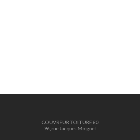
COUVREUR TOITURE 80
96, rue Jacques Moignet