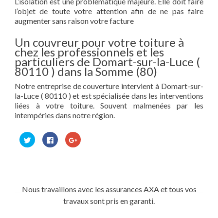
L’isolation est une problèmatique majeure. Elle doit faire
l’objet de toute votre attention afin de ne pas faire
augmenter sans raison votre facture
Un couvreur pour votre toiture à
chez les professionnels et les
particuliers de Domart-sur-la-Luce (
80110 ) dans la Somme (80)
Notre entreprise de couverture intervient à Domart-sur-
la-Luce ( 80110 ) et est spécialisée dans les interventions
liées à votre toiture. Souvent malmenées par les
intempéries dans notre région.
Cliquez
Cliquez
Cliquez
pour
pour
pour
partager
partager
partager
sur
sur
sur
Twitter(ouvre
Facebook(ouvre
Google+
dans
dans
(ouvre
une
une
dans
nouvelle
nouvelle
une
fenêtre)
fenêtre)
nouvelle
Nous travaillons avec les assurances AXA et tous vos
fenêtre)
travaux sont pris en garanti.