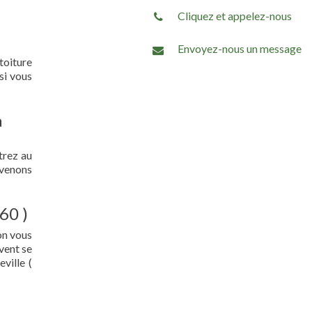
Cliquez et appelez-nous
Envoyez-nous un message
 toiture
si vous
a
trez au
 venons
60 )
on vous
vent se
ville (