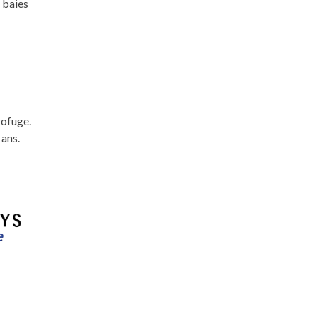
 baies
rofuge.
 ans.