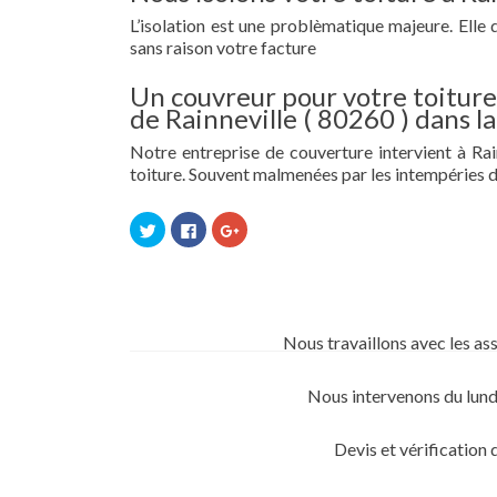
L’isolation est une problèmatique majeure. Elle 
sans raison votre facture
Un couvreur pour votre toiture 
de Rainneville ( 80260 ) dans 
Notre entreprise de couverture intervient à Rain
toiture. Souvent malmenées par les intempéries d
Cliquez
Cliquez
Cliquez
pour
pour
pour
partager
partager
partager
sur
sur
sur
Twitter(ouvre
Facebook(ouvre
Google+
dans
dans
(ouvre
une
une
dans
nouvelle
nouvelle
une
fenêtre)
fenêtre)
nouvelle
Nous travaillons avec les as
fenêtre)
Nous intervenons du lund
Devis et vérification 