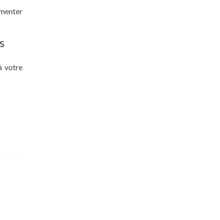
gmenter
s
à votre