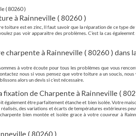
le ( 80260 )
ure à Rainneville ( 80260 )
e toiture est en zinc, Il faut savoir que la réparation de ce type de
 voulez pas voir apparaitre des problèmes. C’est la cas égaleemnt 
e charpente à Rainneville ( 80260 ) dans l
 sommes à votre écoute pour tous les problèmes que vous rencon
Contactez nous si vous pensez que votre toiture a un soucis, nous
lissons alors un devis si c’est nécessaire.
la fixation de Charpente à Rainneville ( 802
doit également être parfaitement étanche et bien isolée. Votre mais
s réalisés, des variations et écarts de températures extérieures peu
 charpente bien montée et isolée grace à votre couvreur à Rainne
inneville ( 80260 )