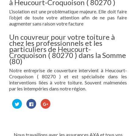
à Heucourt-Croquoison ( 80270 )
L’isolation est une problèmatique majeure. Elle doit faire
l’objet de toute votre attention afin de ne pas faire
augmenter sans raison votre facture
Un couvreur pour votre toiture à
chez les professionnels et les
particuliers de Heucourt-
Croquoison ( 80270 ) dans la Somme
(80)
Notre entreprise de couverture intervient à Heucourt-
Croquoison ( 80270 ) et est spécialisée dans les
interventions liées à votre toiture. Souvent malmenées
par les intempéries dans notre région.
Cliquez
Cliquez
Cliquez
pour
pour
pour
partager
partager
partager
sur
sur
sur
Twitter(ouvre
Facebook(ouvre
Google+
dans
dans
(ouvre
une
une
dans
nouvelle
nouvelle
une
fenêtre)
fenêtre)
nouvelle
Nous travaillons avec les assurances AXA et tous vos
fenêtre)