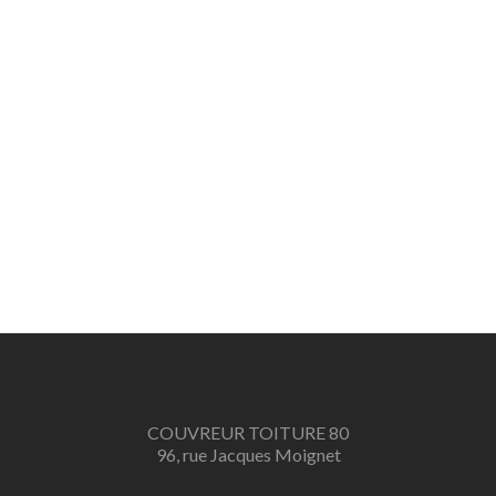
COUVREUR TOITURE 80
96, rue Jacques Moignet