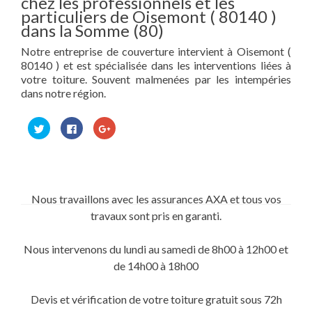
chez les professionnels et les
particuliers de Oisemont ( 80140 )
dans la Somme (80)
Notre entreprise de couverture intervient à Oisemont (
80140 ) et est spécialisée dans les interventions liées à
votre toiture. Souvent malmenées par les intempéries
dans notre région.
Cliquez
Cliquez
Cliquez
pour
pour
pour
partager
partager
partager
sur
sur
sur
Twitter(ouvre
Facebook(ouvre
Google+
dans
dans
(ouvre
une
une
dans
nouvelle
nouvelle
une
fenêtre)
fenêtre)
nouvelle
Nous travaillons avec les assurances AXA et tous vos
fenêtre)
travaux sont pris en garanti.
Nous intervenons du lundi au samedi de 8h00 à 12h00 et
de 14h00 à 18h00
Devis et vérification de votre toiture gratuit sous 72h