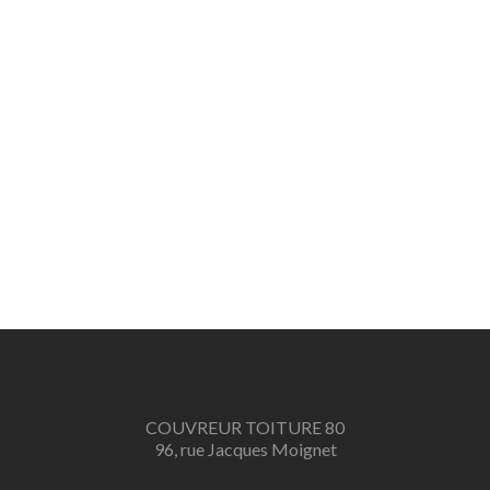
COUVREUR TOITURE 80
96, rue Jacques Moignet