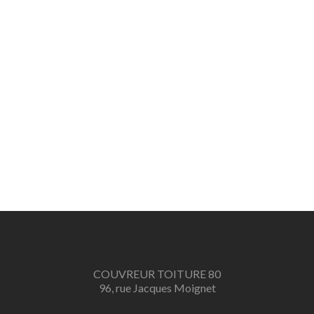
COUVREUR TOITURE 80
96, rue Jacques Moignet