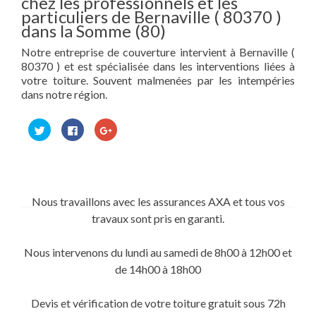
chez les professionnels et les
particuliers de Bernaville ( 80370 )
dans la Somme (80)
Notre entreprise de couverture intervient à Bernaville (
80370 ) et est spécialisée dans les interventions liées à
votre toiture. Souvent malmenées par les intempéries
dans notre région.
Cliquez
Cliquez
Cliquez
pour
pour
pour
partager
partager
partager
sur
sur
sur
Twitter(ouvre
Facebook(ouvre
Google+
dans
dans
(ouvre
une
une
dans
nouvelle
nouvelle
une
fenêtre)
fenêtre)
nouvelle
Nous travaillons avec les assurances AXA et tous vos
fenêtre)
travaux sont pris en garanti.
Nous intervenons du lundi au samedi de 8h00 à 12h00 et
de 14h00 à 18h00
Devis et vérification de votre toiture gratuit sous 72h