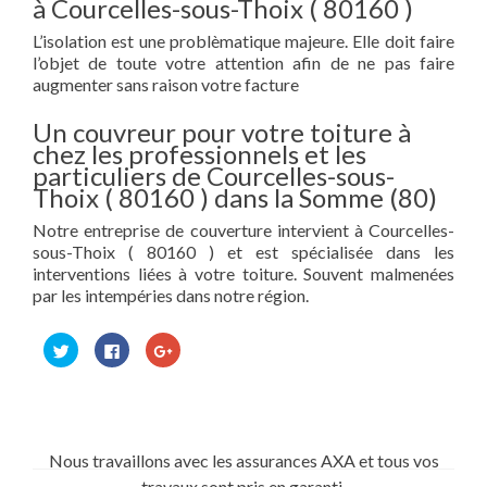
à Courcelles-sous-Thoix ( 80160 )
L’isolation est une problèmatique majeure. Elle doit faire
l’objet de toute votre attention afin de ne pas faire
augmenter sans raison votre facture
Un couvreur pour votre toiture à
chez les professionnels et les
particuliers de Courcelles-sous-
Thoix ( 80160 ) dans la Somme (80)
Notre entreprise de couverture intervient à Courcelles-
sous-Thoix ( 80160 ) et est spécialisée dans les
interventions liées à votre toiture. Souvent malmenées
par les intempéries dans notre région.
Cliquez
Cliquez
Cliquez
pour
pour
pour
partager
partager
partager
sur
sur
sur
Twitter(ouvre
Facebook(ouvre
Google+
dans
dans
(ouvre
une
une
dans
nouvelle
nouvelle
une
fenêtre)
fenêtre)
nouvelle
Nous travaillons avec les assurances AXA et tous vos
fenêtre)
travaux sont pris en garanti.