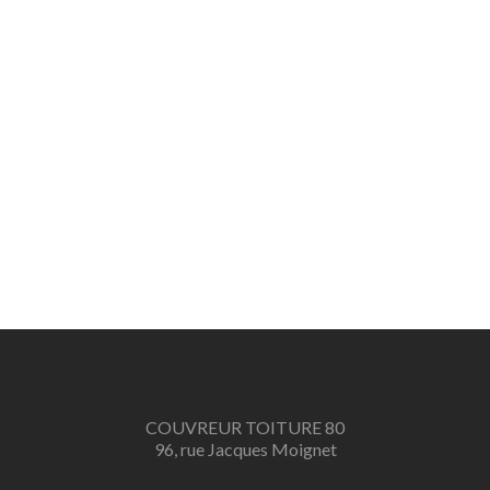
COUVREUR TOITURE 80
96, rue Jacques Moignet