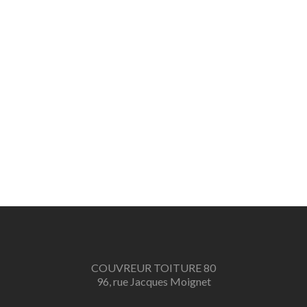
COUVREUR TOITURE 80
96, rue Jacques Moignet