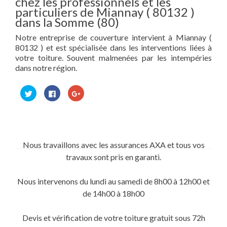
chez les professionnels et les
particuliers de Miannay ( 80132 )
dans la Somme (80)
Notre entreprise de couverture intervient à Miannay (
80132 ) et est spécialisée dans les interventions liées à
votre toiture. Souvent malmenées par les intempéries
dans notre région.
Cliquez
Cliquez
Cliquez
pour
pour
pour
partager
partager
partager
sur
sur
sur
Twitter(ouvre
Facebook(ouvre
Google+
dans
dans
(ouvre
une
une
dans
nouvelle
nouvelle
une
fenêtre)
fenêtre)
nouvelle
Nous travaillons avec les assurances AXA et tous vos
fenêtre)
travaux sont pris en garanti.
Nous intervenons du lundi au samedi de 8h00 à 12h00 et
de 14h00 à 18h00
Devis et vérification de votre toiture gratuit sous 72h