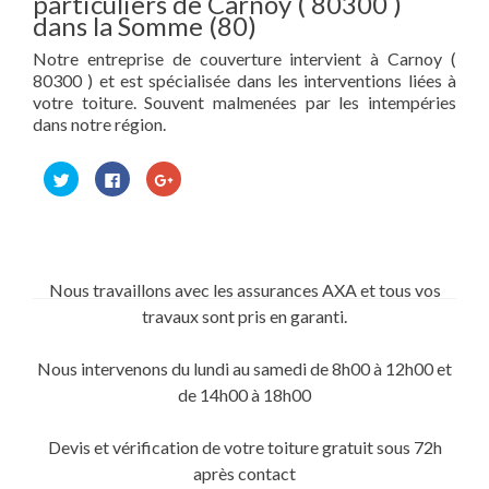
particuliers de Carnoy ( 80300 )
dans la Somme (80)
Notre entreprise de couverture intervient à Carnoy (
80300 ) et est spécialisée dans les interventions liées à
votre toiture. Souvent malmenées par les intempéries
dans notre région.
Cliquez
Cliquez
Cliquez
pour
pour
pour
partager
partager
partager
sur
sur
sur
Twitter(ouvre
Facebook(ouvre
Google+
dans
dans
(ouvre
une
une
dans
nouvelle
nouvelle
une
fenêtre)
fenêtre)
nouvelle
Nous travaillons avec les assurances AXA et tous vos
fenêtre)
travaux sont pris en garanti.
Nous intervenons du lundi au samedi de 8h00 à 12h00 et
de 14h00 à 18h00
Devis et vérification de votre toiture gratuit sous 72h
après contact