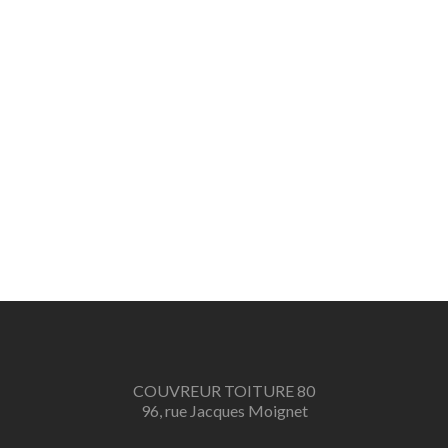
COUVREUR TOITURE 80
96, rue Jacques Moignet