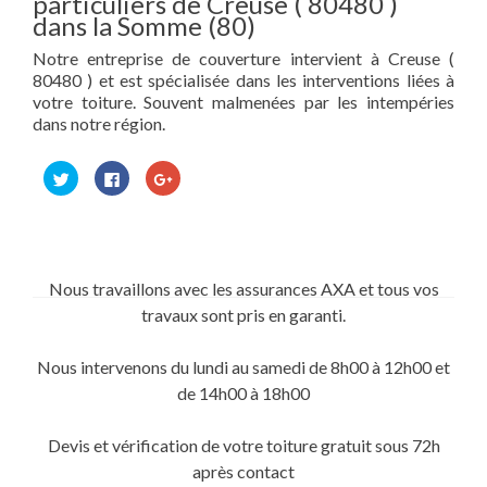
particuliers de Creuse ( 80480 )
dans la Somme (80)
Notre entreprise de couverture intervient à Creuse (
80480 ) et est spécialisée dans les interventions liées à
votre toiture. Souvent malmenées par les intempéries
dans notre région.
Cliquez
Cliquez
Cliquez
pour
pour
pour
partager
partager
partager
sur
sur
sur
Twitter(ouvre
Facebook(ouvre
Google+
dans
dans
(ouvre
une
une
dans
nouvelle
nouvelle
une
fenêtre)
fenêtre)
nouvelle
Nous travaillons avec les assurances AXA et tous vos
fenêtre)
travaux sont pris en garanti.
Nous intervenons du lundi au samedi de 8h00 à 12h00 et
de 14h00 à 18h00
Devis et vérification de votre toiture gratuit sous 72h
après contact