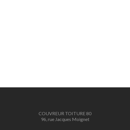
COUVREUR TOITURE 80
96, rue Jacques Moignet