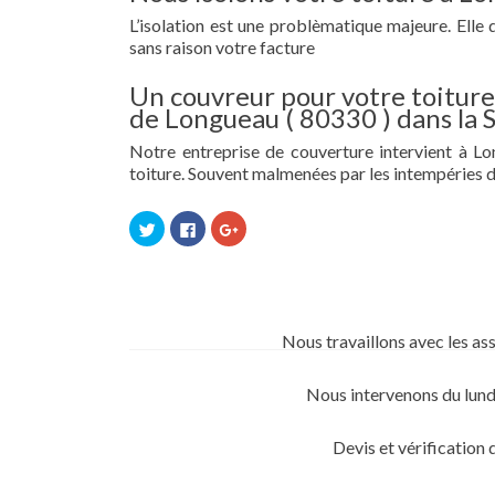
L’isolation est une problèmatique majeure. Elle 
sans raison votre facture
Un couvreur pour votre toiture 
de Longueau ( 80330 ) dans la
Notre entreprise de couverture intervient à Lon
toiture. Souvent malmenées par les intempéries d
Cliquez
Cliquez
Cliquez
pour
pour
pour
partager
partager
partager
sur
sur
sur
Twitter(ouvre
Facebook(ouvre
Google+
dans
dans
(ouvre
une
une
dans
nouvelle
nouvelle
une
fenêtre)
fenêtre)
nouvelle
Nous travaillons avec les as
fenêtre)
Nous intervenons du lund
Devis et vérification 