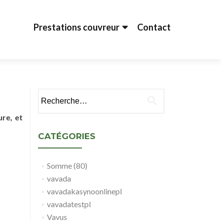
Aller au contenu principal
Prestations couvreur
Contact
Rechercher :
ure, et
CATÉGORIES
Somme (80)
vavada
vavadakasynoonlinepl
vavadatestpl
Vavus