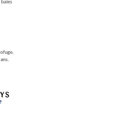
 baies
rofuge.
 ans.