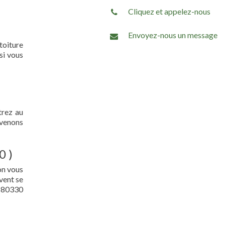
Cliquez et appelez-nous
Envoyez-nous un message
toiture
si vous
trez au
 venons
0 )
on vous
vent se
( 80330