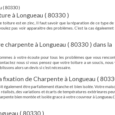
 ( 80330 )
ture à Longueau ( 80330 )
toiture est en zinc, Il faut savoir que la réparation de ce type de 
 voulez pas voir apparaitre des problèmes. C’est la cas égaleemnt 
re charpente à Longueau ( 80330 ) dans la
sommes à votre écoute pour tous les problèmes que vous rencon
Contactez nous si vous pensez que votre toiture a un soucis, nous
lissons alors un devis si c’est nécessaire.
 la fixation de Charpente à Longueau ( 8033
doit également être parfaitement étanche et bien isolée. Votre mais
s réalisés, des variations et écarts de températures extérieures peu
harpente bien montée et isolée grace à votre couvreur à Longueau 
ongueau ( 80330 )