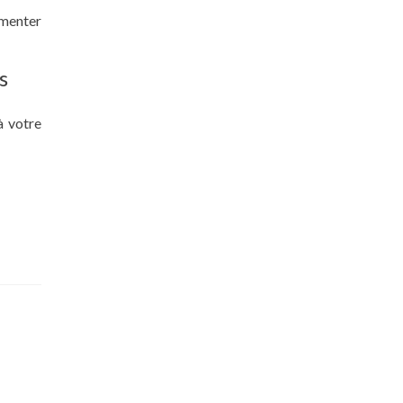
gmenter
s
à votre