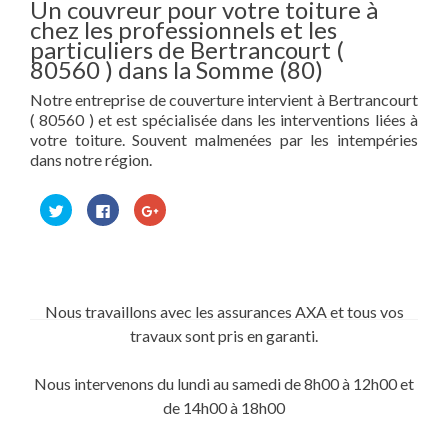
Un couvreur pour votre toiture à
chez les professionnels et les
particuliers de Bertrancourt (
80560 ) dans la Somme (80)
Notre entreprise de couverture intervient à Bertrancourt
( 80560 ) et est spécialisée dans les interventions liées à
votre toiture. Souvent malmenées par les intempéries
dans notre région.
Cliquez
Cliquez
Cliquez
pour
pour
pour
partager
partager
partager
sur
sur
sur
Twitter(ouvre
Facebook(ouvre
Google+
dans
dans
(ouvre
une
une
dans
nouvelle
nouvelle
une
fenêtre)
fenêtre)
nouvelle
Nous travaillons avec les assurances AXA et tous vos
fenêtre)
travaux sont pris en garanti.
Nous intervenons du lundi au samedi de 8h00 à 12h00 et
de 14h00 à 18h00