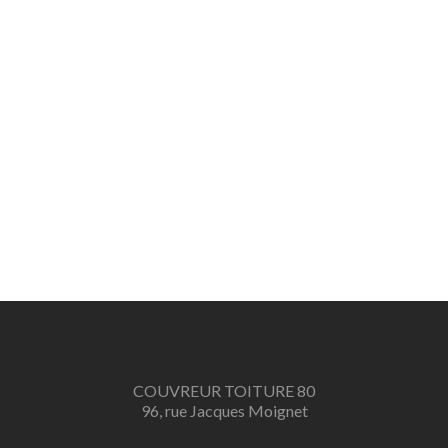
COUVREUR TOITURE 80
96, rue Jacques Moignet