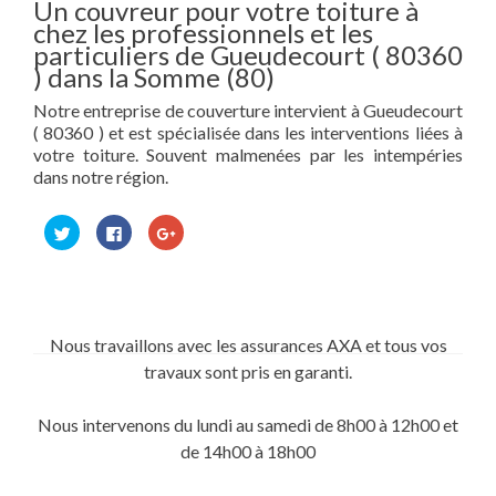
Un couvreur pour votre toiture à
chez les professionnels et les
particuliers de Gueudecourt ( 80360
) dans la Somme (80)
Notre entreprise de couverture intervient à Gueudecourt
( 80360 ) et est spécialisée dans les interventions liées à
votre toiture. Souvent malmenées par les intempéries
dans notre région.
Cliquez
Cliquez
Cliquez
pour
pour
pour
partager
partager
partager
sur
sur
sur
Twitter(ouvre
Facebook(ouvre
Google+
dans
dans
(ouvre
une
une
dans
nouvelle
nouvelle
une
fenêtre)
fenêtre)
nouvelle
Nous travaillons avec les assurances AXA et tous vos
fenêtre)
travaux sont pris en garanti.
Nous intervenons du lundi au samedi de 8h00 à 12h00 et
de 14h00 à 18h00