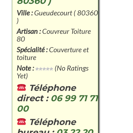
80360 )
Ville :
Gueudecourt ( 80360
)
Artisan :
Couvreur Toiture
80
Spécialité :
Couverture et
toiture
Note :
(No Ratings
Yet)
Téléphone
direct :
06 99 71 71
00
Téléphone
bureau :
03 22 20