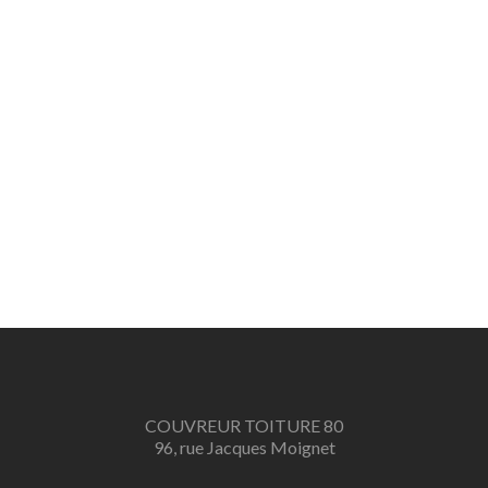
COUVREUR TOITURE 80
96, rue Jacques Moignet