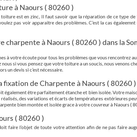
ture à Naours ( 80260 )
oiture est en zinc, Il faut savoir que la réparation de ce type de 
 voulez pas voir apparaitre des problèmes. C’est la cas égaleemnt 
re charpente à Naours ( 80260 ) dans la S
es à votre écoute pour tous les problèmes que vous rencontrez au
z nous si vous pensez que votre toiture a un soucis, nous venons ch
ors un devis si c’est nécessaire.
 la fixation de Charpente à Naours ( 80260 )
doit également être parfaitement étanche et bien isolée. Votre mais
s réalisés, des variations et écarts de températures extérieures peu
harpente bien montée et isolée grace à votre couvreur à Naours ( 8
ours ( 80260 )
doit faire l’objet de toute votre attention afin de ne pas faire au