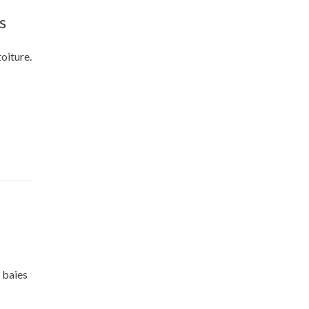
s
oiture.
 baies