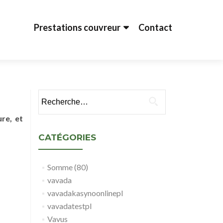
Aller au contenu principal
Prestations couvreur
Contact
Rechercher :
ure, et
CATÉGORIES
Somme (80)
vavada
vavadakasynoonlinepl
vavadatestpl
Vavus