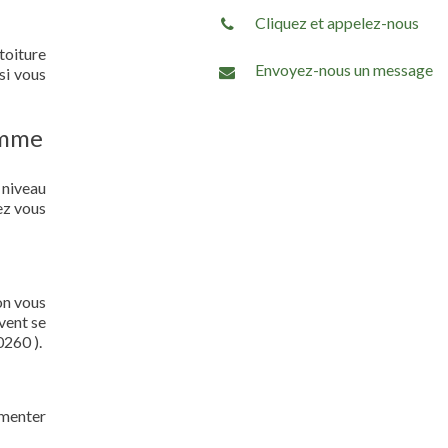
Cliquez et appelez-nous
toiture
Envoyez-nous un message
si vous
omme
 niveau
ez vous
on vous
vent se
0260 ).
gmenter