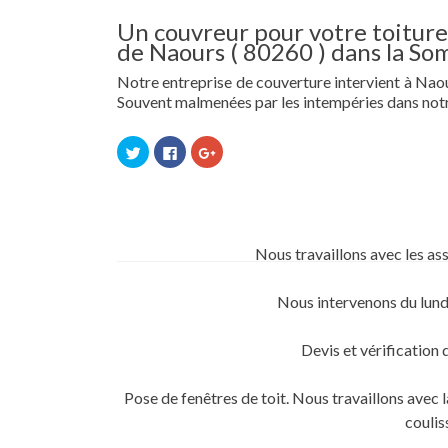
Un couvreur pour votre toiture 
de Naours ( 80260 ) dans la So
Notre entreprise de couverture intervient à Naours
Souvent malmenées par les intempéries dans notr
Cliquez
Cliquez
Cliquez
pour
pour
pour
partager
partager
partager
sur
sur
sur
Twitter(ouvre
Facebook(ouvre
Google+
dans
dans
(ouvre
une
une
dans
nouvelle
nouvelle
une
fenêtre)
fenêtre)
nouvelle
Nous travaillons avec les as
fenêtre)
Nous intervenons du lund
Devis et vérification 
Pose de fenêtres de toit. Nous travaillons ave
coulis