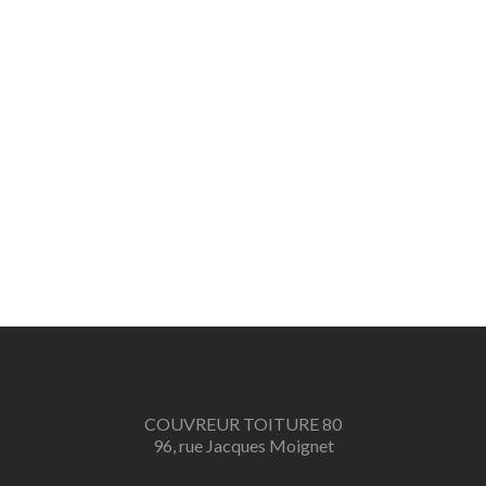
COUVREUR TOITURE 80
96, rue Jacques Moignet