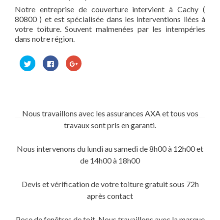
Notre entreprise de couverture intervient à Cachy (
80800 ) et est spécialisée dans les interventions liées à
votre toiture. Souvent malmenées par les intempéries
dans notre région.
Cliquez
Cliquez
Cliquez
pour
pour
pour
partager
partager
partager
sur
sur
sur
Twitter(ouvre
Facebook(ouvre
Google+
dans
dans
(ouvre
une
une
dans
nouvelle
nouvelle
une
fenêtre)
fenêtre)
nouvelle
Nous travaillons avec les assurances AXA et tous vos
fenêtre)
travaux sont pris en garanti.
Nous intervenons du lundi au samedi de 8h00 à 12h00 et
de 14h00 à 18h00
Devis et vérification de votre toiture gratuit sous 72h
après contact
Pose de fenêtres de toit. Nous travaillons avec la marque