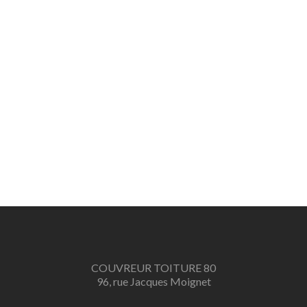
COUVREUR TOITURE 80
96, rue Jacques Moignet