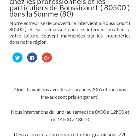
chez les professionnels et les
particuliers de Boussicourt ( 80500 )
dans la Somme (80)
Notre entreprise de couverture intervient à Boussicourt (
80500 ) et est spécialisée dans les interventions liées à
votre toiture. Souvent malmenées par les intempéries
dans notre région.
Cliquez
Cliquez
Cliquez
pour
pour
pour
partager
partager
partager
sur
sur
sur
Twitter(ouvre
Facebook(ouvre
Google+
dans
dans
(ouvre
une
une
dans
nouvelle
nouvelle
une
fenêtre)
fenêtre)
nouvelle
Nous travaillons avec les assurances AXA et tous vos
fenêtre)
travaux sont pris en garanti.
Nous intervenons du lundi au samedi de 8h00 à 12h00 et
de 14h00 à 18h00
Devis et vérification de votre toiture gratuit sous 72h