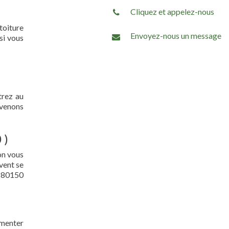
Cliquez et appelez-nous
 toiture
Envoyez-nous un message
si vous
trez au
 venons
 )
on vous
vent se
( 80150
gmenter