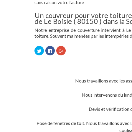
sans raison votre facture
Un couvreur pour votre toiture 
de Le Boisle ( 80150 ) dans la
Notre entreprise de couverture intervient à Le 
toiture. Souvent malmenées par les intempéries d
Cliquez
Cliquez
Cliquez
pour
pour
pour
partager
partager
partager
sur
sur
sur
Twitter(ouvre
Facebook(ouvre
Google+
dans
dans
(ouvre
une
une
dans
nouvelle
nouvelle
une
fenêtre)
fenêtre)
nouvelle
Nous travaillons avec les as
fenêtre)
Nous intervenons du lund
Devis et vérification 
Pose de fenêtres de toit. Nous travaillons ave
coulis