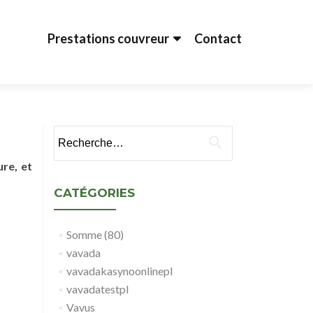
Aller au contenu principal
Prestations couvreur
Contact
Rechercher :
ure, et
CATÉGORIES
Somme (80)
vavada
vavadakasynoonlinepl
vavadatestpl
Vavus