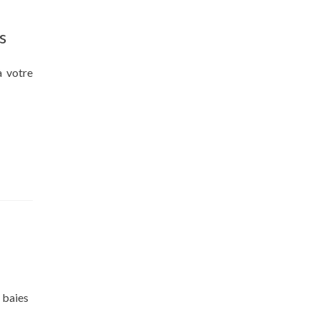
s
à votre
 baies