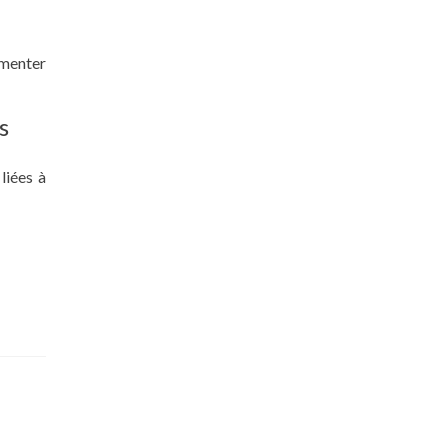
gmenter
s
liées à