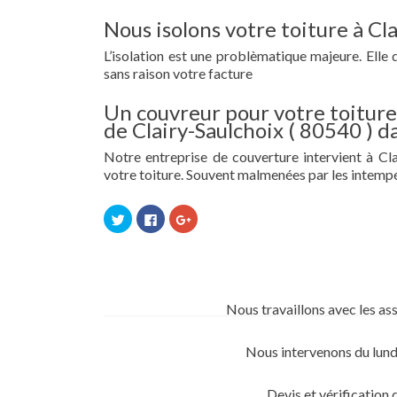
Nous isolons votre toiture à Cl
L’isolation est une problèmatique majeure. Elle 
sans raison votre facture
Un couvreur pour votre toiture 
de Clairy-Saulchoix ( 80540 ) 
Notre entreprise de couverture intervient à Clai
votre toiture. Souvent malmenées par les intempé
Cliquez
Cliquez
Cliquez
pour
pour
pour
partager
partager
partager
sur
sur
sur
Twitter(ouvre
Facebook(ouvre
Google+
dans
dans
(ouvre
une
une
dans
nouvelle
nouvelle
une
fenêtre)
fenêtre)
nouvelle
Nous travaillons avec les as
fenêtre)
Nous intervenons du lund
Devis et vérification 