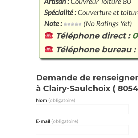
Artisan :
Couvreur Toiture 80
Spécialité :
Couverture et toitur
Note :
(No Ratings Yet)
Téléphone direct :
0
Téléphone bureau :
Demande de renseignem
à Clairy-Saulchoix ( 80540
Nom
(obligatoire)
E-mail
(obligatoire)