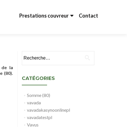
Aller au contenu principal
Prestations couvreur
Contact
Rechercher :
 de la
 (80).
CATÉGORIES
Somme (80)
vavada
vavadakasynoonlinepl
vavadatestpl
Vavus