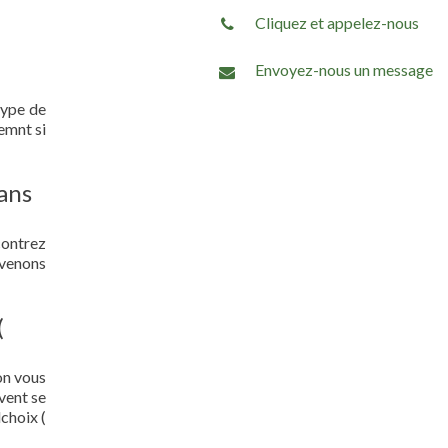
Cliquez et appelez-nous
Envoyez-nous un message
type de
emnt si
ans
contrez
 venons
(
on vous
vent se
choix (