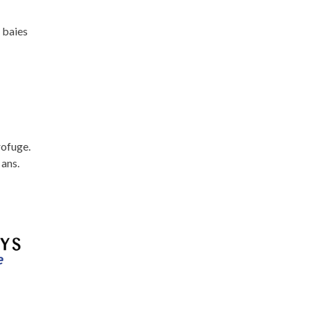
 baies
rofuge.
 ans.