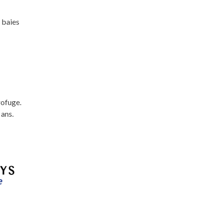
 baies
rofuge.
 ans.