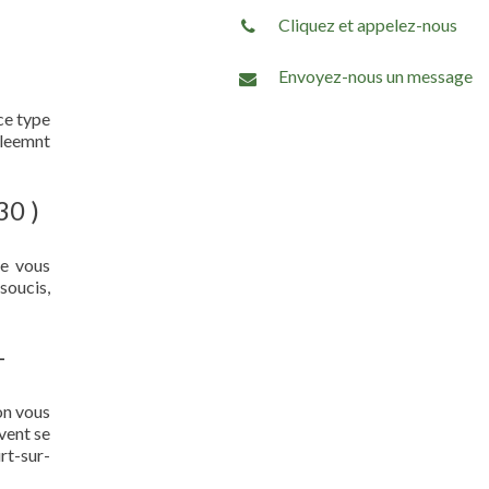
Cliquez et appelez-nous
Envoyez-nous un message
ce type
aleemnt
30 )
ue vous
soucis,
-
on vous
vent se
rt-sur-