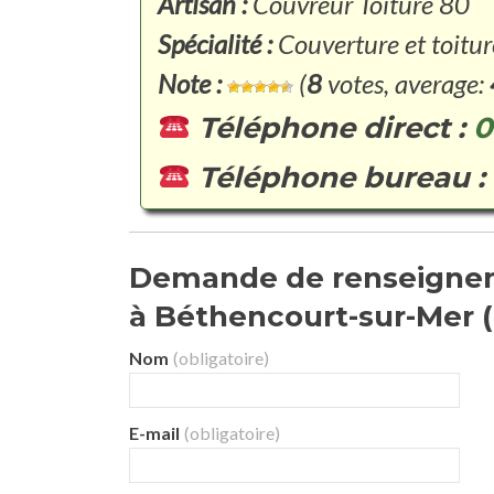
Artisan :
Couvreur Toiture 80
Spécialité :
Couverture et toitur
Note :
(
8
votes, average:
Téléphone direct :
0
Téléphone bureau :
Demande de renseignem
à Béthencourt-sur-Mer ( 
Nom
(obligatoire)
E-mail
(obligatoire)