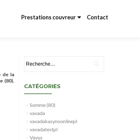
Aller au contenu principal
Prestations couvreur
Contact
Rechercher :
e de la
 (80).
CATÉGORIES
Somme (80)
vavada
vavadakasynoonlinepl
vavadatestpl
Vavus