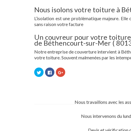
Nous isolons votre toiture à B
L’isolation est une problèmatique majeure. Elle 
sans raison votre facture
Un couvreur pour votre toiture 
de Béthencourt-sur-Mer ( 8013
Notre entreprise de couverture intervient à Béthe
votre toiture. Souvent malmenées par les intempé
Cliquez
Cliquez
Cliquez
pour
pour
pour
partager
partager
partager
sur
sur
sur
Twitter(ouvre
Facebook(ouvre
Google+
dans
dans
(ouvre
une
une
dans
nouvelle
nouvelle
une
fenêtre)
fenêtre)
nouvelle
Nous travaillons avec les as
fenêtre)
Nous intervenons du lund
Devis et vérification 